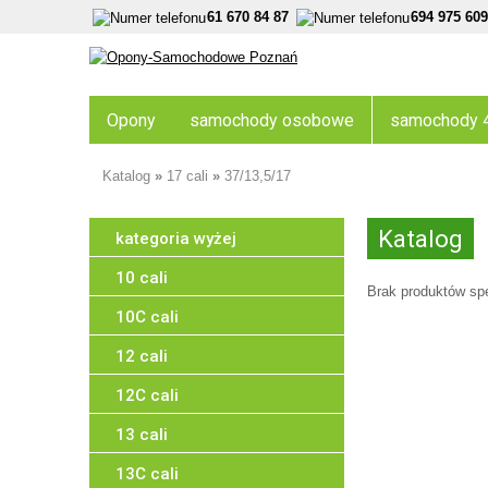
61 670 84 87
694 975 609
Opony
samochody osobowe
samochody 
Katalog
»
17 cali
»
37/13,5/17
Katalog
10 cali
Brak produktów sp
10C cali
12 cali
12C cali
13 cali
13C cali