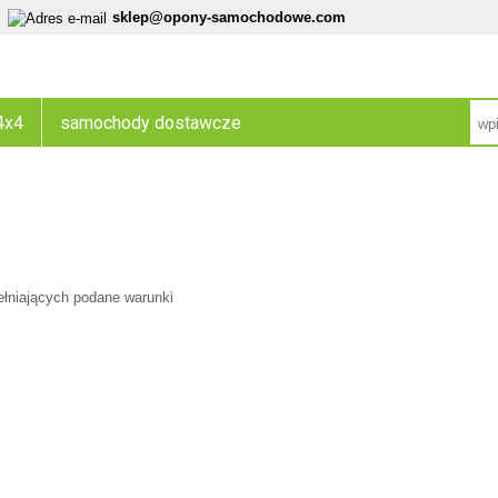
sklep@opony-samochodowe.com
4x4
samochody dostawcze
ełniających podane warunki