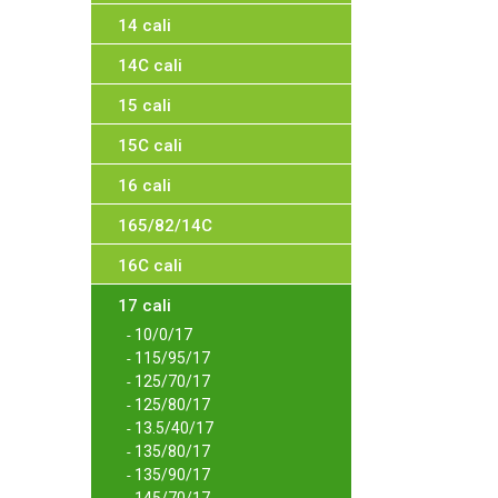
14 cali
14C cali
15 cali
15C cali
16 cali
165/82/14C
16C cali
17 cali
10/0/17
-
115/95/17
-
125/70/17
-
125/80/17
-
13.5/40/17
-
135/80/17
-
135/90/17
-