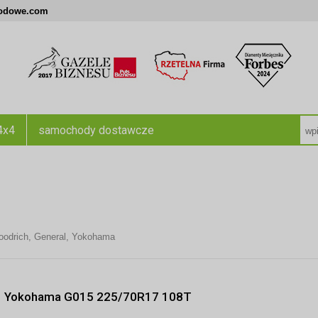
odowe.com
4x4
samochody dostawcze
odrich
,
General
,
Yokohama
Yokohama G015 225/70R17 108T