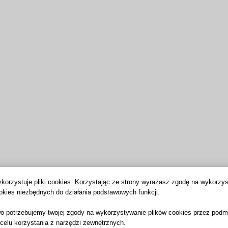
korzystuje pliki cookies. Korzystając ze strony wyrażasz zgodę na wykorzy
okies niezbędnych do działania podstawowych funkcji.
o potrzebujemy twojej zgody na wykorzystywanie plików cookies przez podm
 celu korzystania z narzędzi zewnętrznych.