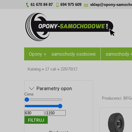
61 670 84 87
694 975 609
sklep@opony-samoch
Opony
samochody osobowe
samochody 
Katalog
»
17 cali
»
225/70/17
Parametry opon
Cena
Producenci:
BFGo
-