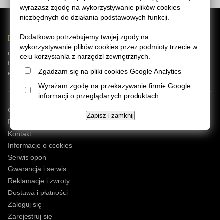
wyrażasz zgodę na wykorzystywanie plików cookies
niezbędnych do działania podstawowych funkcji.
Dodatkowo potrzebujemy twojej zgody na
Digito Group Sp z o.o.
wykorzystywanie plików cookies przez podmioty trzecie w
ul. Gnieźnieńska 66
,
62-006
Bogucin
k.Poznania
celu korzystania z narzędzi zewnętrznych.
tel:
61 670 84 87
Zgadzam się na pliki cookies Google Analytics
e-mail:
sklep@opony-samochodowe.com
Wyrażam zgodę na przekazywanie firmie Google
informacji o przeglądanych produktach
O sklepie
Zapisz i zamknij
Regulamin
Kontakt
Informacje o cookies
Serwis opon
Gwarancja i serwis
Reklamacje i zwroty
Dostawa i płatności
Zaloguj się
Zarejestruj się