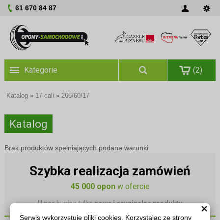
61 670 84 87
Kategorie
(2)
Katalog
»
17 cali
»
265/60/17
Katalog
Brak produktów spełniających podane warunki
Szybka realizacja zamówień
45 000 opon
w ofercie
U nas kupisz tylko
nowe i oryginalne produkty
Serwis wykorzystuje pliki cookies. Korzystając ze strony