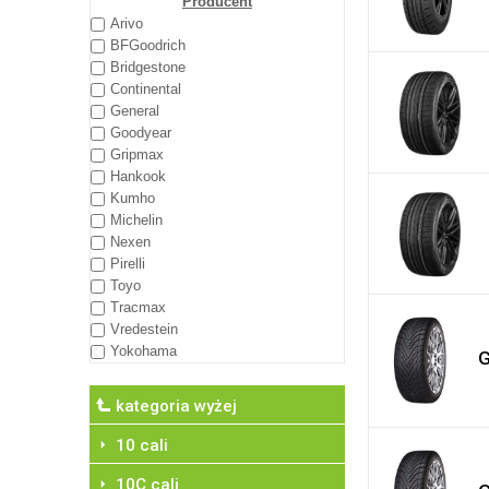
Producent
Arivo
BFGoodrich
Bridgestone
Continental
General
Goodyear
Gripmax
Hankook
Kumho
Michelin
Nexen
Pirelli
Toyo
Tracmax
Vredestein
Yokohama
G
10 cali
10C cali