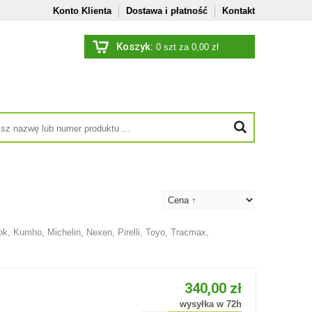
Konto Klienta
Dostawa i płatność
Kontakt
Koszyk:
0
szt za 0,00 zł
ok
,
Kumho
,
Michelin
,
Nexen
,
Pirelli
,
Toyo
,
Tracmax
,
340,00 zł
wysyłka w 72h