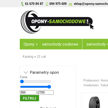
61 670 84 87
694 975 609
sklep@opony-samoch
Opony
samochody osobowe
samochody 
Katalog
»
22 cali
Parametry opon
Cena
Producenci:
Ariv
Vredestein
,
Yoko
-