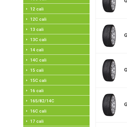
G
12 cali
12C cali
13 cali
G
13C cali
14 cali
14C cali
G
15 cali
15C cali
16 cali
165/82/14C
G
16C cali
17 cali