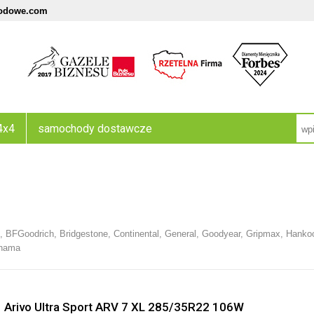
odowe.com
4x4
samochody dostawcze
o
,
BFGoodrich
,
Bridgestone
,
Continental
,
General
,
Goodyear
,
Gripmax
,
Hanko
hama
Arivo Ultra Sport ARV 7 XL 285/35R22 106W