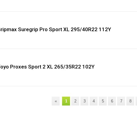
ripmax Suregrip Pro Sport XL 295/40R22 112Y
oyo Proxes Sport 2 XL 265/35R22 102Y
«
1
2
3
4
5
6
7
8