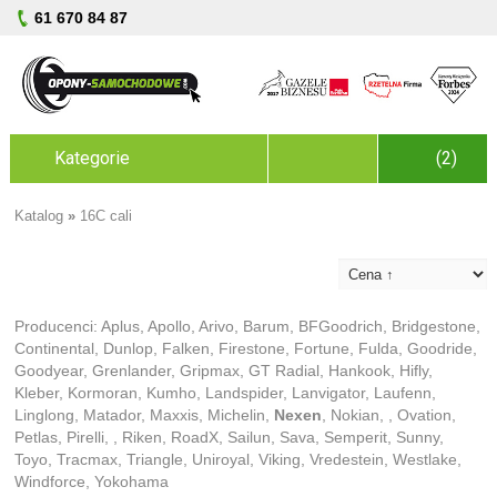
61 670 84 87
Kategorie
(2)
Katalog
»
16C cali
Producenci:
Aplus
,
Apollo
,
Arivo
,
Barum
,
BFGoodrich
,
Bridgestone
,
Continental
,
Dunlop
,
Falken
,
Firestone
,
Fortune
,
Fulda
,
Goodride
,
Goodyear
,
Grenlander
,
Gripmax
,
GT Radial
,
Hankook
,
Hifly
,
Kleber
,
Kormoran
,
Kumho
,
Landspider
,
Lanvigator
,
Laufenn
,
Linglong
,
Matador
,
Maxxis
,
Michelin
,
Nexen
,
Nokian
,
,
Ovation
,
Petlas
,
Pirelli
,
,
Riken
,
RoadX
,
Sailun
,
Sava
,
Semperit
,
Sunny
,
Toyo
,
Tracmax
,
Triangle
,
Uniroyal
,
Viking
,
Vredestein
,
Westlake
,
Windforce
,
Yokohama