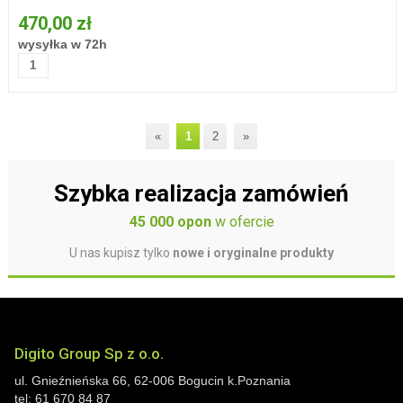
470,00 zł
wysyłka w 72h
«
1
2
»
Szybka realizacja zamówień
45 000 opon
w ofercie
U nas kupisz tylko
nowe i oryginalne produkty
Digito Group Sp z o.o.
ul. Gnieźnieńska 66
,
62-006
Bogucin
k.Poznania
tel:
61 670 84 87