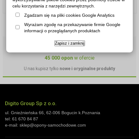
celu korzystania z narzędzi zewnętrznych.
Zgadzam się na pliki cookies Google Analytics
Wyrażam zgodę na przekazywanie firmie Google
«
1
»
informacji o przeglądanych produktach
Zapisz i zamknij
Szybka realizacja zamówień
45 000 opon
w ofercie
U nas kupisz tylko
nowe i oryginalne produkty
Digito Group Sp z o.o.
ul. Gnieźnieńska 66
,
62-006
Bogucin
k.Poznania
tel:
61 670 84 87
e-mail:
sklep@opony-samochodowe.com