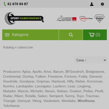
61 670 84 87
Kategorie
(2)
Katalog
»
caloroczne
Producenci:
Aplus
,
Apollo
,
Arivo
,
Barum
,
BFGoodrich
,
Bridgestone
,
Continental
,
Dunlop
,
Falken
,
Firestone
,
Fortune
,
Fulda
,
General
,
Goodride
,
Goodyear
,
Gripmax
,
Hankook
,
Hifly
,
Kleber
,
Kormoran
,
Kumho
,
Landspider
,
Lanvigator
,
Laufenn
,
Leao
,
Linglong
,
Matador
,
Maxxis
,
Michelin
,
Nexen
,
Nokian
,
Ovation
,
Petlas
,
Pirelli
,
Radar
,
Riken
,
Rotalla
,
Sailun
,
Semperit
,
Sunny
,
Toyo
,
Tracmax
,
Triangle
,
Uniroyal
,
Viking
,
Vredestein
,
Westlake
,
Windforce
,
Yokohama