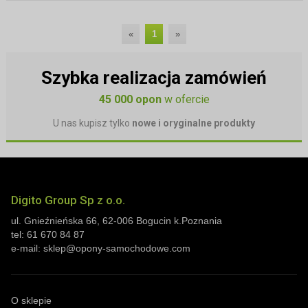
«
1
»
Szybka realizacja zamówień
45 000 opon
w ofercie
U nas kupisz tylko
nowe i oryginalne produkty
Digito Group Sp z o.o.
ul. Gnieźnieńska 66
,
62-006
Bogucin
k.Poznania
tel:
61 670 84 87
e-mail:
sklep@opony-samochodowe.com
O sklepie