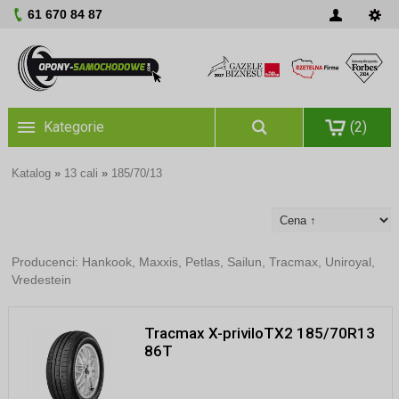
61 670 84 87
Kategorie
(2)
Katalog
»
13 cali
»
185/70/13
Producenci:
Hankook
,
Maxxis
,
Petlas
,
Sailun
,
Tracmax
,
Uniroyal
,
Vredestein
Tracmax X-priviloTX2 185/70R13
86T