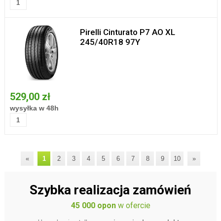
Pirelli Cinturato P7 AO XL
245/40R18 97Y
529,00 zł
wysyłka w 48h
«
1
2
3
4
5
6
7
8
9
10
»
Szybka realizacja zamówień
45 000 opon
w ofercie