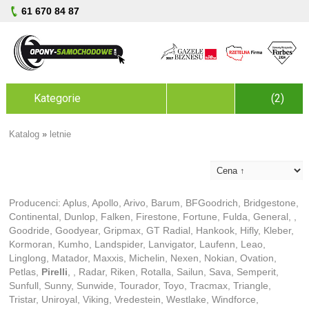
61 670 84 87
Kategorie
(2)
Katalog
»
letnie
Producenci:
Aplus
,
Apollo
,
Arivo
,
Barum
,
BFGoodrich
,
Bridgestone
,
Continental
,
Dunlop
,
Falken
,
Firestone
,
Fortune
,
Fulda
,
General
,
,
Goodride
,
Goodyear
,
Gripmax
,
GT Radial
,
Hankook
,
Hifly
,
Kleber
,
Kormoran
,
Kumho
,
Landspider
,
Lanvigator
,
Laufenn
,
Leao
,
Linglong
,
Matador
,
Maxxis
,
Michelin
,
Nexen
,
Nokian
,
Ovation
,
Petlas
,
Pirelli
,
,
Radar
,
Riken
,
Rotalla
,
Sailun
,
Sava
,
Semperit
,
Sunfull
,
Sunny
,
Sunwide
,
Tourador
,
Toyo
,
Tracmax
,
Triangle
,
Tristar
,
Uniroyal
,
Viking
,
Vredestein
,
Westlake
,
Windforce
,