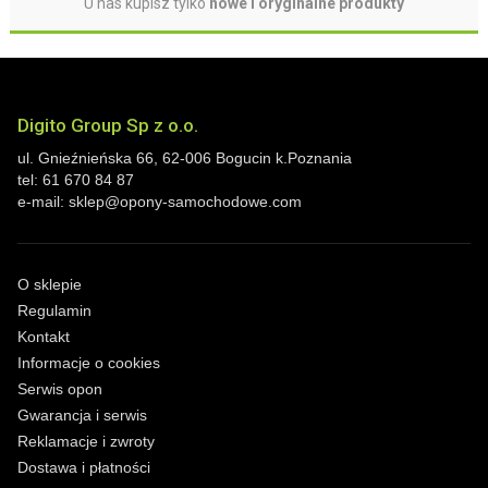
U nas kupisz tylko
nowe i oryginalne produkty
Digito Group Sp z o.o.
ul. Gnieźnieńska 66
,
62-006
Bogucin
k.Poznania
tel:
61 670 84 87
e-mail:
sklep@opony-samochodowe.com
O sklepie
Regulamin
Kontakt
Informacje o cookies
Serwis opon
Gwarancja i serwis
Reklamacje i zwroty
Dostawa i płatności