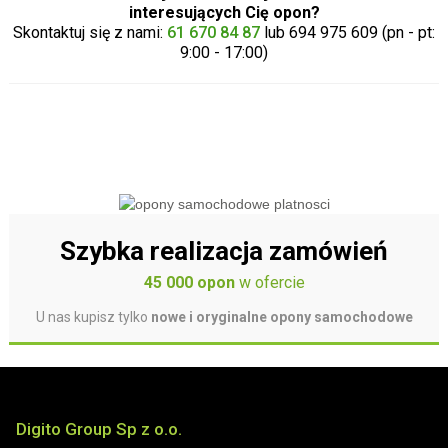
interesujących Cię opon?
Skontaktuj się z nami:
61 670 84 87
lub 694 975 609 (pn - pt:
9:00 - 17:00)
Szybka realizacja zamówień
45 000 opon
w ofercie
U nas kupisz tylko
nowe i oryginalne opony samochodowe
Digito Group Sp z o.o.