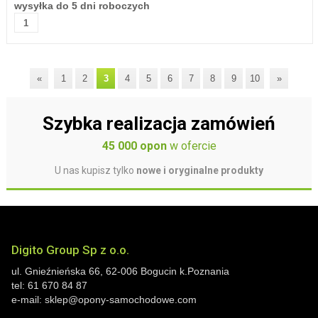
wysyłka do 5 dni roboczych
«
1
2
3
4
5
6
7
8
9
10
»
Szybka realizacja zamówień
45 000 opon
w ofercie
U nas kupisz tylko
nowe i oryginalne produkty
Digito Group Sp z o.o.
ul. Gnieźnieńska 66
,
62-006
Bogucin
k.Poznania
tel:
61 670 84 87
e-mail:
sklep@opony-samochodowe.com