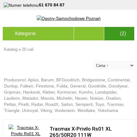
61 670 84 87
Kategorie
(2)
Katalog
»
20 cali
Producenci:
Aplus
,
Barum
,
BFGoodrich
,
Bridgestone
,
Continental
,
Dunlop
,
Falken
,
Firestone
,
Fulda
,
General
,
Goodride
,
Goodyear
,
Gripmax
,
Hankook
,
Kleber
,
Kormoran
,
Kumho
,
Landspider
,
Laufenn
,
Matador
,
Maxxis
,
Michelin
,
Nexen
,
Nokian
,
Ovation
,
Petlas
,
Pirelli
,
Radar
,
RoadX
,
Sailun
,
Semperit
,
Toyo
,
Tracmax
,
Triangle
,
Uniroyal
,
Viking
,
Vredestein
,
Westlake
,
Yokohama
Tracmax X-Privilo Rs01 XL
265/50R20 111W