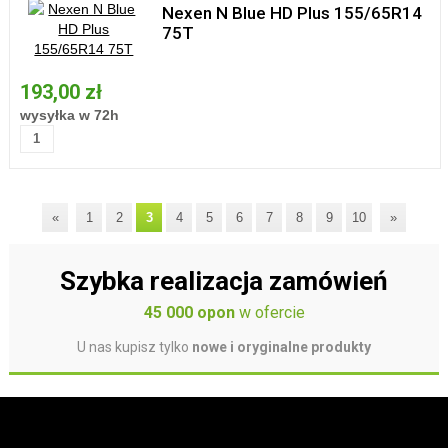
Nexen N Blue HD Plus 155/65R14
75T
193,00 zł
wysyłka w 72h
«
1
2
3
4
5
6
7
8
9
10
»
Szybka realizacja zamówień
45 000 opon
w ofercie
U nas kupisz tylko
nowe i oryginalne produkty