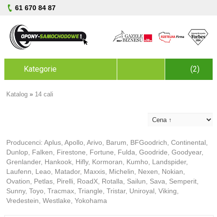
61 670 84 87
Kategorie
(2)
Katalog
»
14 cali
Producenci:
Aplus
,
Apollo
,
Arivo
,
Barum
,
BFGoodrich
,
Continental
,
Dunlop
,
Falken
,
Firestone
,
Fortune
,
Fulda
,
Goodride
,
Goodyear
,
Grenlander
,
Hankook
,
Hifly
,
Kormoran
,
Kumho
,
Landspider
,
Laufenn
,
Leao
,
Matador
,
Maxxis
,
Michelin
,
Nexen
,
Nokian
,
Ovation
,
Petlas
,
Pirelli
,
RoadX
,
Rotalla
,
Sailun
,
Sava
,
Semperit
,
Sunny
,
Toyo
,
Tracmax
,
Triangle
,
Tristar
,
Uniroyal
,
Viking
,
Vredestein
,
Westlake
,
Yokohama